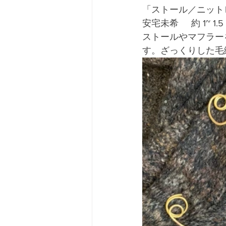
「ストール／ニット
安宅未希     約 1~ 1.
ストールやマフラー
す。ざっくりした毛