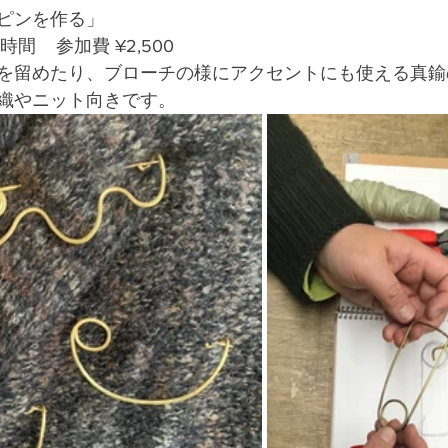
ピンを作る」
5 時間    参加費 ¥2,500
を留めたり、ブローチの様にアクセントにも使える真鍮
織やニット向きです。