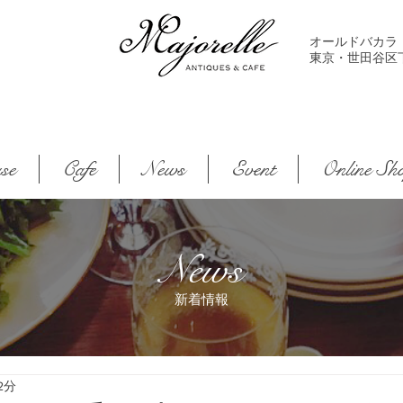
オールドバカラ
東京・世田谷区下馬2-
se
Cafe
News
Event
Online Sh
News
新着情報
2分