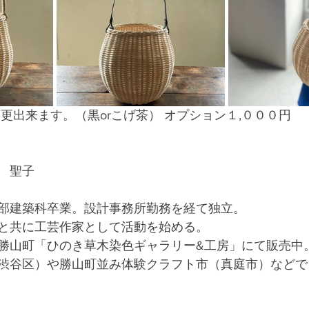
更出来ます。（黒orこげ茶） オプション１,０００円
　聖子
部建築科卒業。設計事務所勤務を経て独立。
と共に工芸作家として活動を始める。
勝山町「ひのき草木染色ギャラリー&工房」にて販売中
渋谷区）や勝山町並み体験クラフト市（真庭市）などで