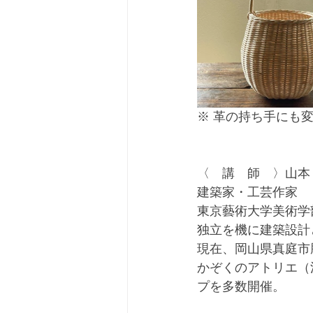
※ 革の持ち手にも変
〈　講　師　〉山本
建築家・工芸作家	
東京藝術大学美術学
独立を機に建築設計
現在、岡山県真庭市
かぞくのアトリエ（
プを多数開催。