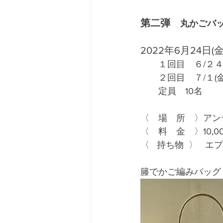
第二弾　
丸かごバ
2022年6月24日(金
　　１回目　６/２４(金
　　２回目　７/１(金)
　　定員　10名
〈　場　所　〉アン
〈　料　金　〉10,
〈   持ち物  〉 
籐でかご編みバッグ（