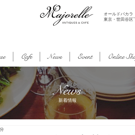
オールドバカラ
東京・世田谷区下馬2-
se
Cafe
News
Event
Online Sh
News
新着情報
2分