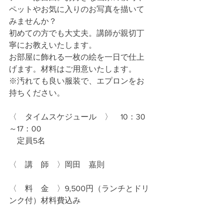
ペットやお気に入りのお写真を描いて
みませんか？
初めての方でも大丈夫。講師が親切丁
寧にお教えいたします。
お部屋に飾れる一枚の絵を一日で仕上
げます。材料はご用意いたします。
※汚れても良い服装で、エプロンをお
持ちください。
〈　タイムスケジュール　〉　10：30
～17：00　
⁡　定員5名
〈　講　師　〉岡田　嘉則
〈　料　金　〉9,500円（ランチとドリ
ンク付）材料費込み