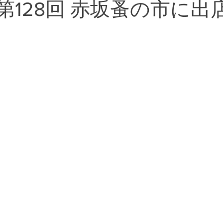
(日) 第128回 赤坂蚤の市に