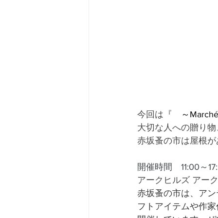
今回は『　
～Marc
大切な人への贈り物
赤坂蚤の市は屋根が
開催時間　11:00～17:
アークヒルズ アー
赤坂蚤の市は、アン
フトアイテムや作家