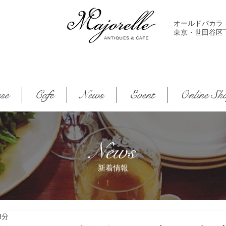
オールドバカラ
東京・世田谷区下馬2-
se
Cafe
News
Event
Online Sh
News
新着情報
1分