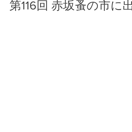
(日) 第116回 赤坂蚤の市