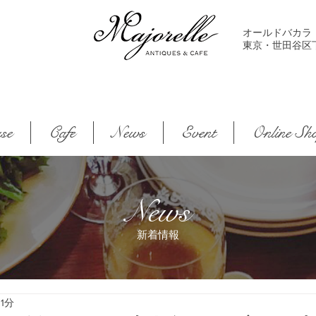
オールドバカラ
東京・世田谷区下馬2-
se
Cafe
News
Event
Online Sh
News
新着情報
1分