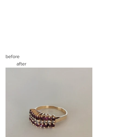
before                                                           
         after