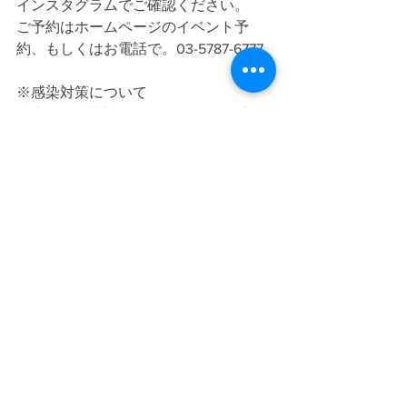
インスタグラムでご確認ください。
ご予約はホームページのイベント予
約、もしくはお電話で。03-5787-6777
※感染対策について
当店では感染対策として引き続き手指
消毒用アルコール消毒液はご用意いた
しておりますが、消毒液の使用やマス
ク着用については、個人の主体的な選
択を尊重し、個人の判断に委ねること
といたします。ワークショップのご参
加につきましてはご自身の体調をチェ
ックした上でご参加ください。また、
ご自身やご家族に発熱や咳などの症状
がある場合は、ご来場をお控えくださ
いますようお願いいたします。