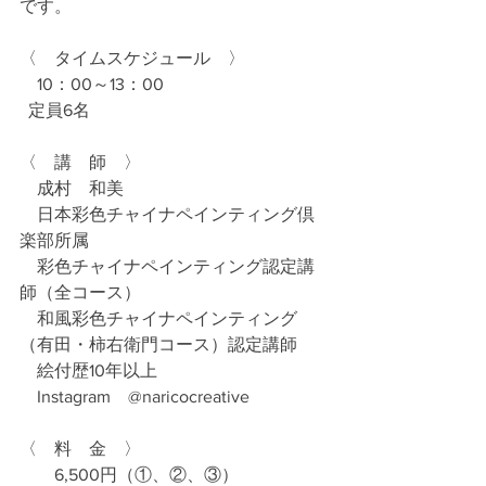
です。
〈　タイムスケジュール　〉
　10：00～13：00
  定員6名
〈　講　師　〉
　成村　和美　
　日本彩色チャイナペインティング倶
楽部所属
　彩色チャイナペインティング認定講
師（全コース）
　和風彩色チャイナペインティング
（有田・柿右衛門コース）認定講師
　絵付歴10年以上
　Instagram　@naricocreative
〈　料　金　〉
　　6,500円（①、②、③）