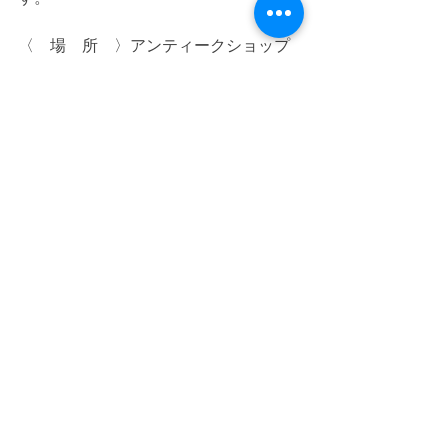
〈　場　所　〉アンティークショップ
＆カフェマジョレルの2階
ホームぺージからご予約ください。
※ご予約締切　３月４日
↓↓↓　こちらのイベントページでご予約
いただけます。
https://www.majorelle-jp.com/book-
online
イベントの内容など変更になる場合も
ございますので、詳しくはインスタグ
ラム、
またはホームページでご確認くださ
い。