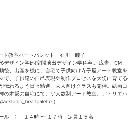
 アート教室ハートパレット　石川　睦子
形デザイン学部(空間演出デザイン学科卒.。広告、CM
動後、出産を機に、自宅で子供向け寺子屋アート教室を
マで、子供達の自己表現や制作プロセスを大切に育てる
が伝わるよう日々精進。大人向けクラスも開催。絵画コ
柿の木坂の自宅にて、少人数制アート教室、アトリエハ
rtstudio_heartpalette ）
ル　〉   １４時 〜 １７時⁡　定員１５名