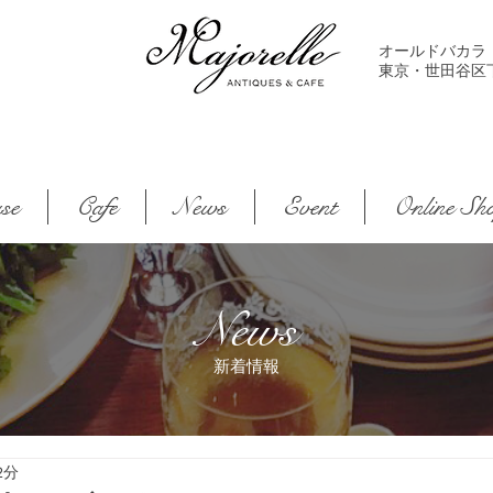
オールドバカラ
東京・世田谷区下馬2-
se
Cafe
News
Event
Online Sh
News
新着情報
2分