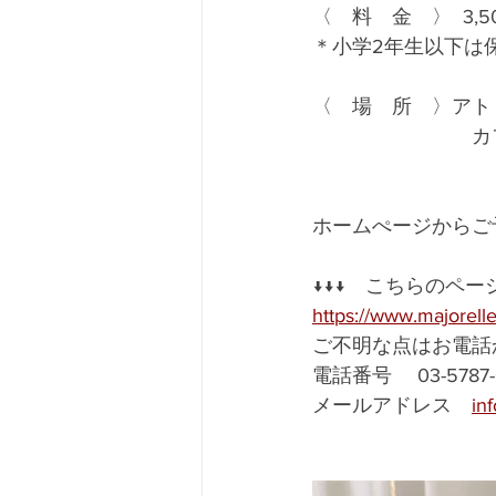
〈　料　金　〉  3,5
＊小学2年生以下は
〈　場　所　〉アト
　　　　　　　　カ
ホームぺージからご
↓↓↓　こちらのペ
https://www.majorell
ご不明な点はお電話
電話番号　 03-5787-
メールアドレス　
in