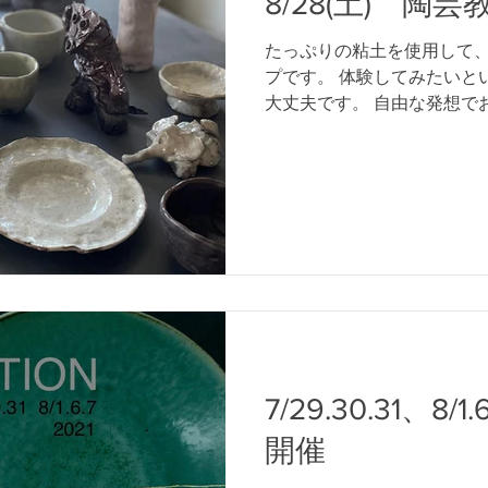
8/28(土) 陶
たっぷりの粘土を使用して
プです。 体験してみたいと
大丈夫です。 自由な発想で
来ますし、先生からの課題
げは焼締め 粉引き、灰釉
す。...
7/29.30.31、8
開催