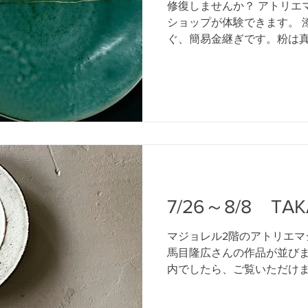
修復しませんか？ アトリエ
ショップが体験できます。 
ぐ、簡易金継ぎです。粉は
ってお好きな色も作れます。
り、割れてしまった器など
い。...
7/26～8/8 TA
マジョレル2階のアトリエマ
馬目隆広さんの作品が並びま
内でしたら、ご覧いただけ
ち寄りください。 8/28に
を予定しています。詳しく