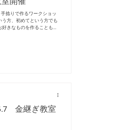
芸教室開催
、手捻りで作るワークショッ
いう方、初めてという方でも
お好きなものを作ることも出
で作ることも出来ます。仕上
などからお選びいただけま
/1.6.7 金継ぎ教室