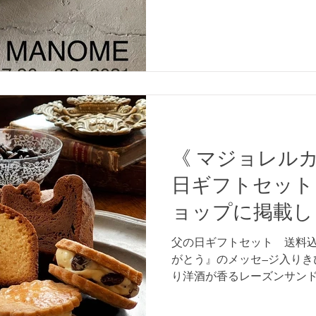
内いたします...
《 マジョレル
日ギフトセット
ョップに掲載し
父の日ギフトセット 送料込み
がとう』のメッセ―ジ入りき
り洋酒が香るレーズンサン
ふんわりガトーショコラパ
ルのブレンドコーヒー豆のセット