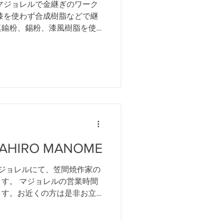
マジョレルで金継ぎのワーク
漆を使わず合成樹脂などで継
真鍮粉、錫粉、漆風樹脂を使
 ⁡欠けたり、ひびが入った
修復したい器をお持ちくださ
KAHIRO MANOME
ジョレルにて、笠間焼作家の
す。 マジョレルの営業時間
ます。お近くの方は是非お立
2回目となる馬目さんの陶芸教室
は後日こちらのページでご案