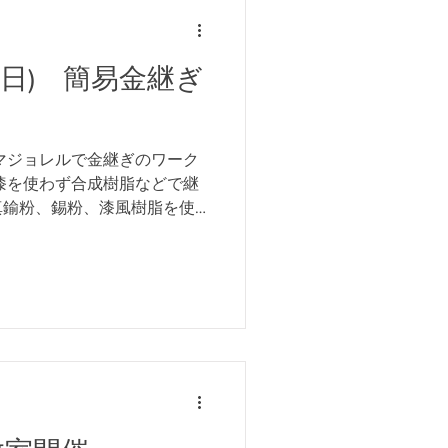
)•12(日) 簡易金継ぎ
マジョレルで金継ぎのワーク
漆を使わず合成樹脂などで継
真鍮粉、錫粉、漆風樹脂を使
 ⁡欠けたり、ひびが入った
修復したい器をお持ちくださ