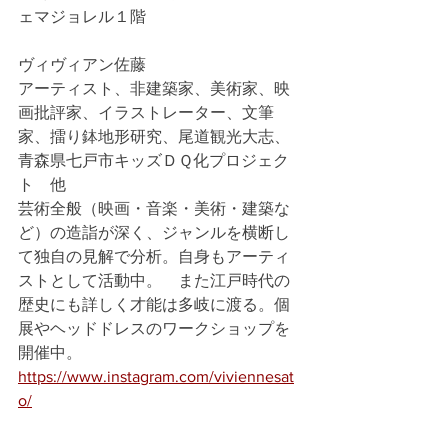
ェマジョレル１階
ヴィヴィアン佐藤
アーティスト、非建築家、美術家、映
画批評家、イラストレーター、文筆
家、擂り鉢地形研究、尾道観光大志、
青森県七戸市キッズＤＱ化プロジェク
ト　他
芸術全般（映画・音楽・美術・建築な
ど）の造詣が深く、ジャンルを横断し
て独自の見解で分析。自身もアーティ
ストとして活動中。　また江戸時代の
歴史にも詳しく才能は多岐に渡る。個
展やヘッドドレスのワークショップを
開催中。
https://www.instagram.com/viviennesat
o/