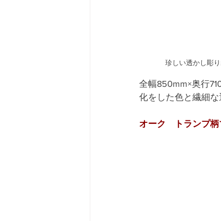
珍しい透かし彫り装
全幅850mm×奥行
化をした色と繊細な
オーク　トランプ柄