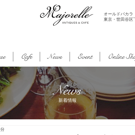
オールドバカラ
東京・世田谷区下馬2-
se
Cafe
News
Event
Online Sh
News
新着情報
2分