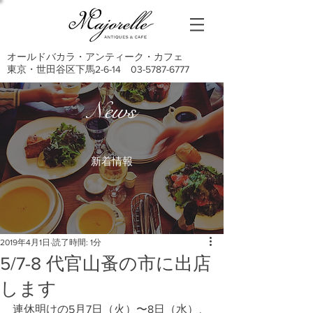
オールドバカラ・アンティーク・カフェ
東京・世田谷区下馬2-6-14
03-5787-6777
News
新着情報
2019年4月1日
読了時間: 1分
5/7-8 代官山蚤の市に出店
します
連休明けの5月7日（火）〜8日（水）、