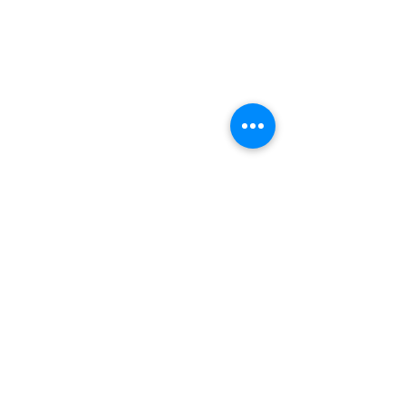
すべて表示
最新記事