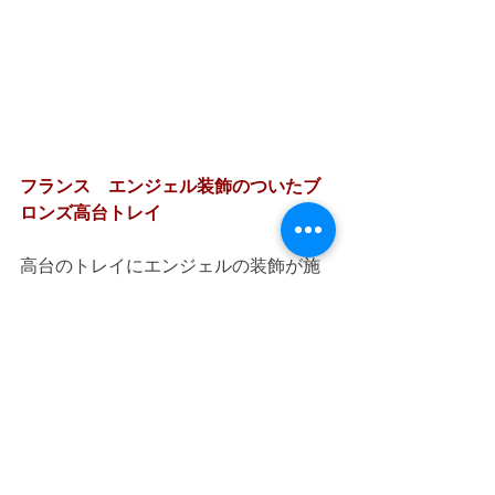
フランス　エンジェル装飾のついたブ
ロンズ高台トレイ
高台のトレイにエンジェルの装飾が施
された重厚感あるブロンズトレイ。ア
カンサスの葉のモチーフ装飾が美し
く、エンジェルの高貴な表情が印象的
です。