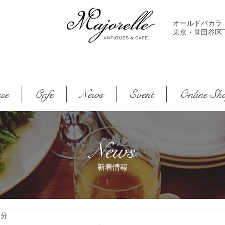
オールドバカラ
東京・世田谷区下馬2-
se
Cafe
News
Event
Online Sh
News
新着情報
1分